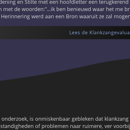
rdening en Stilte met een hoofdletter een terugkerend
n met de woorden:“…ik ben benieuwd waar het me bren
Herinnering werd aan een Bron waaruit ze zal mogen b
Lees de Klankzangevalua
onderzoek, is onmiskenbaar gebleken dat klankzang h
tandigheden of problemen naar ruimere, ver voorbij 