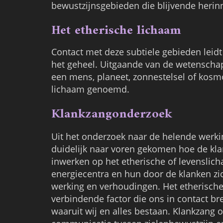
bewustzijnsgebieden die blijvende herin
Het etherische lichaam
Contact met deze subtiele gebieden leid
het geheel. Uitgaande van de wetenschap
een mens, planeet, zonnestelsel of kosm
lichaam genoemd.
Klankzangonderzoek
Uit het onderzoek naar de helende werkin
zijn de belevingen van het klankzangonde
duidelijk naar voren gekomen hoe de kl
schetsen de ervaringen ons een beel
inwerken op het etherische of levenslich
energiecentra en hun door de klanken z
werking en verhoudingen. Het etherische
verbindende factor die ons in contact br
waaruit wij en alles bestaan. Klankzang 