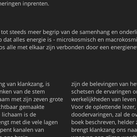
neringen inprenten.
t tot steeds meer begrip van de samenhang en onderl
 dat alles energie is - microkosmisch en macrokosmi
os alle met elkaar zijn verbonden door een energiene
g van klankzang, is
rzoek opgetekend en
anken van de stem
d van die andere
aam met zijn zeven grote
werkelijkheden van leven
ichtbaar gemaakte
Voor de oplettende lezer, 
 lichaam is de
doodervaringen, zal de o
engt met die vele lagen
boek beschreven, helder z
opent kanalen van
brengt klankzang ons naa