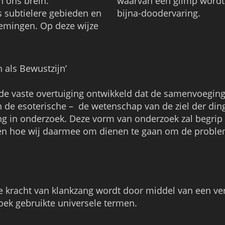
 ons brein.
waarvan een glimp word
s subtielere gebieden en
bijna-doodervaring.
nemingen. Op deze wijze
h als Bewustzijn’
 de vaste overtuiging ontwikkeld dat de samenvoeging
 de esoterische – de wetenschap van de ziel der ding
 in onderzoek. Deze vorm van onderzoek zal begrip 
n én hoe wij daarmee om dienen te gaan om de probl
le kracht van klankzang wordt door middel van een ve
oek gebruikte universele termen.