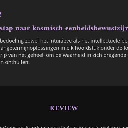
2
n stap naar kosmisch eenheidsbewustzij
edoeling zowel het intuïtieve als het intellectuele be
langetermijnoplossingen in elk hoofdstuk onder de 
egrip van het geheel, om de waarheid in zich dragende 
en onthullen.
REVIEW
e/zeer deskundige website Averana als ’n welkom ges