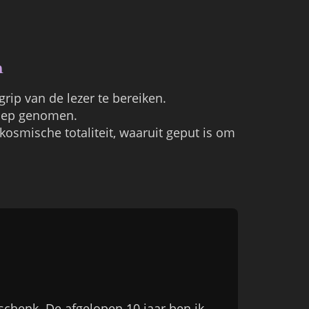
n
grip van de lezer te bereiken.
loep genomen.
kosmische totaliteit, waaruit geput is om
chenk. De afgelopen 10 jaar ben ik