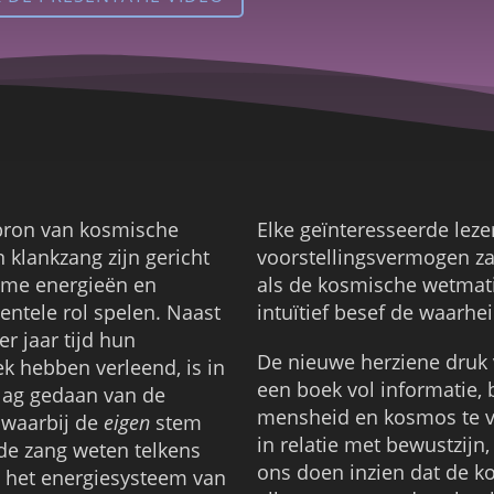
 bron van kosmische
Elke geïnteresseerde lez
 klankzang zijn gericht
voorstellingsvermogen za
ame energieën en
als de kosmische wetmat
entele rol spelen. Naast
intuïtief besef de waarhei
r jaar tijd hun
De nieuwe herziene druk 
 hebben verleend, is in
een boek vol informatie,
lag gedaan van de
mensheid en kosmos te ve
 waarbij de
e
i
ge
n
stem
in relatie met bewustzijn,
 de zang weten telkens
ons doen inzien dat de ko
 het energiesysteem van