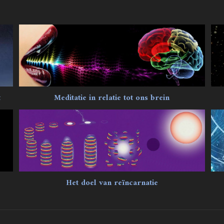
Meditatie in relatie tot ons brein
t
Het doel van reïncarnatie