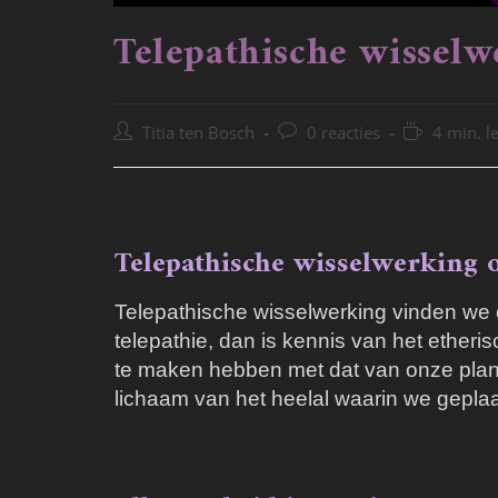
Telepathische wisselw
Bericht
Bericht
Leestijd:
Titia ten Bosch
0 reacties
4 min. l
auteur:
reacties:
Telepathische wisselwerking o
Telepathische wisselwerking vinden we o
telepathie, dan is kennis van het ether
te maken hebben met dat van onze planee
lichaam van het heelal waarin we geplaa