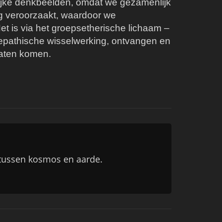
elijke denkbeelden, omdat we gezamenlijk
ang veroorzaakt, waardoor we
et is via het groepsetherische lichaam –
lepathische wisselwerking, ontvangen en
laten komen.
r tussen kosmos en aarde.