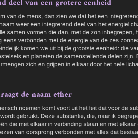
nd deel van een grotere eenheid
m van de mens, dan zien we dat het een integreren
ichaam weer een integrerend deel van het energielic
lle samen vormen die dan, met de zon inbegrepen, h
nog eens verbonden met de energie van de zes zonnes
ndelijk komen we uit bij de grootste eenheid: die v
estelsels en planeten de samenstellende delen zijn
ermengen zich en grijpen in elkaar door het hele li
draagt de naam ether
risch noemen komt voort uit het feit dat voor de su
t) wordt gebruikt. Deze substantie, die, naar ik beg
ieën die met elkaar in verbinding staan en met elka
 wezen van oorsprong verbonden met alles dat bestaat