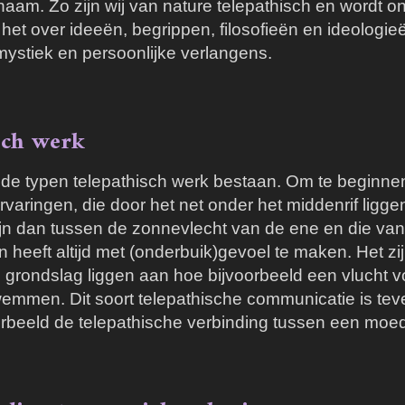
am. Zo zijn wij van nature telepathisch en wordt on
t over ideeën, begrippen, filosofieën en ideologieën
mystiek en persoonlijke verlangens.
sch werk
ende typen telepathisch werk bestaan.
Om te beginnen
aringen, die door het net onder het middenrif ligg
lijn dan tussen de zonnevlecht van de ene en die va
 heeft altijd met (onderbuik)gevoel te maken. Het zij
en grondslag liggen aan hoe bijvoorbeeld een vlucht 
men. Dit soort telepathische communicatie is teve
rbeeld de telepathische verbinding tussen een moed